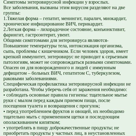
Симптомы энтеровирусной инфекции у взрослых.
Все заболевания, вызваны этим вирусом разделяют на две
группы:
1.Тяжелая форма – гепатит, менингит, паралич, миокардит,
хроническое инфицирование ВИЧ, перикардит.
2.Легкая форма – лихорадочное состояние, конъюнктивит,
фарингит, гастроэнтерит, увеит.
Общими симптомами для энтеровируса являются-
Повышение температуры тела, интоксикация организма,
сыпь, проблемы с кишечником. Если человек здоров, имеет
крепкий иммунитет, энтеровирус не приводит к серьезным
патологиям, может не сопровождаться разными симптомами.
Опасен он для новорожденного и людей с иммунным
дефицитом – больных ВИЧ, гепатитом С, туберкулезом,
раковыми заболеваниями.
Специфическая профилактика энтеровирусной инфекции не
разработана. Чтобы уберечь себя от заражения необходимо:
•
соблюдать основные правила гигиены: тщательное мытье
руки с мылом перед каждым приемом пищи, после
посещения туалета и возвращения с прогулок;
•
перед употреблением фруктов и овощей, их необходимо
тщательно мыть с применением щетки и последующим
ополаскиванием кипятком;
•
употреблять в пищу доброкачественные продукты; не
приобретать продукты у частных лиц, в неустановленных