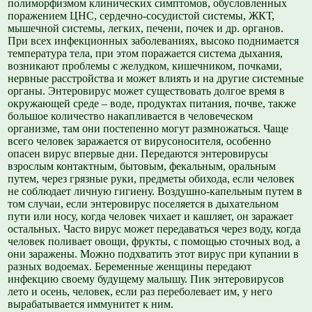
полиморфизмом клинических симптомов, обусловленных
поражением ЦНС, сердечно-сосудистой системы, ЖКТ,
мышечной системы, легких, печени, почек и др. органов.
При всех инфекционных заболеваниях, высоко поднимается
температура тела, при этом поражается система дыхания,
возникают проблемы с желудком, кишечником, почками,
нервные расстройства и может влиять и на другие системные
органы. Энтеровирус может существовать долгое время в
окружающей среде – воде, продуктах питания, почве, также
большое количество накапливается в человеческом
организме, там они постепенно могут размножаться. Чаще
всего человек заражается от вирусоносителя, особенно
опасен вирус впервые дни. Передаются энтеровирусы
взрослым контактным, бытовым, фекальным, оральным
путем, через грязные руки, предметы обихода, если человек
не соблюдает личную гигиену. Воздушно-капельным путем в
том случаи, если энтеровирус поселяется в дыхательном
пути или носу, когда человек чихает и кашляет, он заражает
остальных. Часто вирус может передаваться через воду, когда
человек поливает овощи, фрукты, с помощью сточных вод, а
они заражены. Можно подхватить этот вирус при купании в
разных водоемах. Беременные женщины передают
инфекцию своему будущему малышу. Пик энтеровирусов
лето и осень, человек, если раз переболевает им, у него
вырабатывается иммунитет к ним.