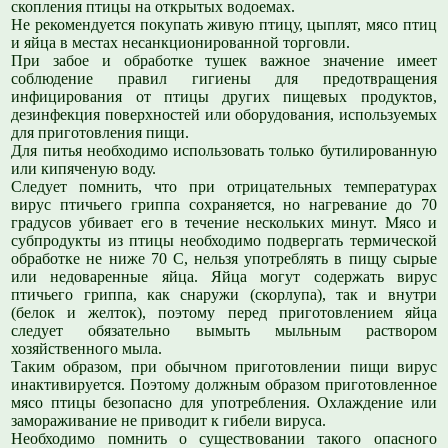
скопления птицы на открытых водоемах.
Не рекомендуется покупать живую птицу, цыплят, мясо птиц
и яйца в местах несанкционированной торговли.
При забое и обработке тушек важное значение имеет
соблюдение правил гигиены для предотвращения
инфицирования от птицы других пищевых продуктов,
дезинфекция поверхностей или оборудования, используемых
для приготовления пищи.
Для питья необходимо использовать только бутилированную
или кипяченую воду.
Следует помнить, что при отрицательных температурах
вирус птичьего гриппа сохраняется, но нагревание до 70
градусов убивает его в течение нескольких минут. Мясо и
субпродукты из птицы необходимо подвергать термической
обработке не ниже 70 С, нельзя употреблять в пищу сырые
или недоваренные яйца. Яйца могут содержать вирус
птичьего гриппа, как снаружи (скорлупа), так и внутри
(белок и желток), поэтому перед приготовлением яйца
следует обязательно вымыть мыльным раствором
хозяйственного мыла.
Таким образом, при обычном приготовлении пищи вирус
инактивируется. Поэтому должным образом приготовленное
мясо птицы безопасно для употребления. Охлаждение или
замораживание не приводит к гибели вируса.
Необходимо помнить о существовании такого опасного