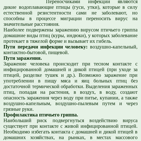
Переносчиками инфекции являются
дикие водоплавающие птицы (гуси, утки), которые в силу
естественной резистентности сами не заболевают, но
способны в процессе миграции переносить вирус на
значительные расстояния.
Наиболее подвержены заражению вирусом птичьего гриппа
домашние виды птиц (куры, индюки), у которых заболевание
протекает в тяжелой форме и вызывает их гибель.
Пути передачи инфекции человеку:
воздушно-капельный,
контактно-бытовой, пищевой.
Пути заражения.
Заражение человека происходит при тесном контакте с
инфицированной домашней и дикой птицей (при уходе за
птицей, разделке тушек и др.). Возможно заражение при
употреблении в пищу мяса и яиц больных птиц без
достаточной термической обработки. Выделения зараженных
птиц, попадая на растения, в воздух, в воду, создают
опасность заражения через воду при питье, купании, а также
воздушно-капельным, воздушно-пылевым путем и через
грязные руки.
Профилактика птичьего гриппа.
Наибольший риск подвергнуться воздействию вируса
существует при контакте с живой инфицированной птицей.
Необходимо избегать контакта с домашней и дикой птицей в
домашних хозяйствах, на рынках, в местах массового