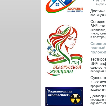
92,3%
вирусн
Достижен
полноценно
Сегодня
ВИЧ-ста
бесплатно
Число сме
в полтора 
Своевре
важный 
положит
Тестиров
ВИЧ-инф
самотестир
передачи 
Существ
высокоэ
профилакт
заражения
Достоверн
передачи 
адекватно