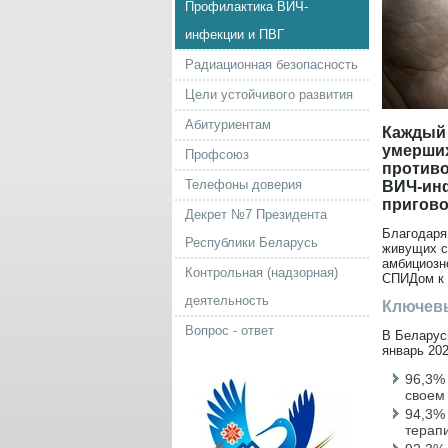
Профилактика ВИЧ-
инфекции и ПВГ
Радиационная безопасность
Цели устойчивого развития
Абитуриентам
Каждый 
умерших
Профсоюз
противо
Телефоны доверия
ВИЧ-инф
пригово
Декрет №7 Президента
Благодаря
Республики Беларусь
живущих с
амбициозн
Контрольная (надзорная)
СПИДом к 
деятельность
Ключевы
Вопрос - ответ
В Беларус
январь 202
96,3% 
своем 
94,3%
терап