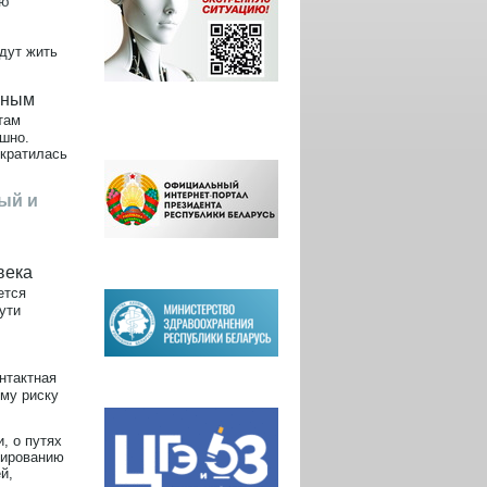
ую
удут жить
ьным
там
ешно.
ократилась
ый и
века
ется
ути
онтактная
му риску
, о путях
мированию
й,