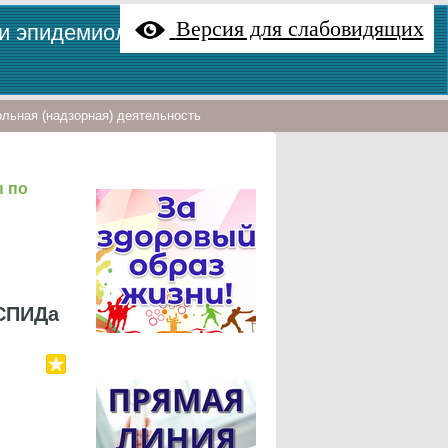
Версия для слабовидящих
 и эпидемиологии"
льная (надзорная) деятельность
 по
 СПИДа