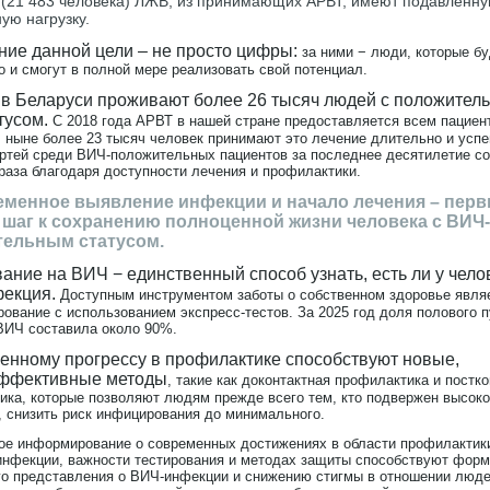
 (21 483 человека) ЛЖВ, из принимающих АРВТ, имеют подавленн
ую нагрузку.
ие данной цели – не просто цифры:
за ними − люди, которые б
 и смогут в полной мере реализовать свой потенциал.
 в Беларуси проживают более 26 тысяч людей с положител
тусом.
С 2018 года АРВТ в нашей стране предоставляется всем пациен
, ныне более 23 тысяч человек принимают это лечение длительно и усп
ртей среди ВИЧ-положительных пациентов за последнее десятилетие с
раза благодаря доступности лечения и профилактики.
менное выявление инфекции и начало лечения – перв
шаг к сохранению полноценной жизни человека с ВИЧ-
ельным статусом.
ание на ВИЧ − единственный способ узнать, есть ли у чело
екция.
Доступным инструментом заботы о собственном здоровье явля
ование с использованием экспресс-тестов. За 2025 год доля полового п
ВИЧ составила около 90%.
енному прогрессу в профилактике способствуют новые,
ффективные методы
, такие как доконтактная профилактика и постк
ика, которые позволяют людям прежде всего тем, кто подвержен высоко
, снизить риск инфицирования до минимального.
ое информирование о современных достижениях в области профилактики
инфекции, важности тестирования и методах защиты способствуют фор
го представления о ВИЧ-инфекции и снижению стигмы в отношении люде