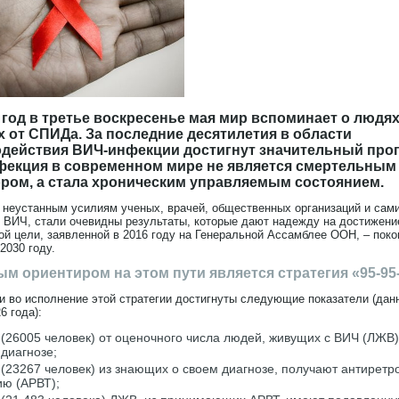
год в третье воскресенье мая мир вспоминает о людях
 от СПИДа. За последние десятилетия в области
действия ВИЧ-инфекции достигнут значительный прог
екция в современном мире не является смертельным
ром, а стала хроническим управляемым состоянием.
 неустанным усилиям ученых, врачей, общественных организаций и сам
 ВИЧ, стали очевидны результаты, которые дают надежду на достижени
ой цели, заявленной в 2016 году на Генеральной Ассамблее ООН, – поко
2030 году.
м ориентиром на этом пути является стратегия «95-95-
и во исполнение этой стратегии достигнуты следующие показатели (дан
6 года):
(26005 человек) от оценочного числа людей, живущих с ВИЧ (ЛЖВ)
диагнозе;
 (23267 человек) из знающих о своем диагнозе, получают антирет
ию (АРВТ);