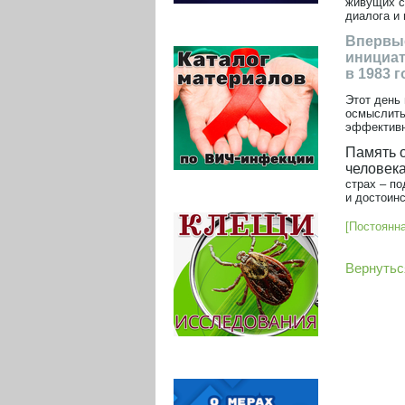
живущих с
диалога и
Впервые
инициат
в 1983 
Этот день
осмыслить
эффективн
Память о
человека
страх – по
и достоинс
[Постоянн
Вернутьс