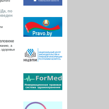
крытого
Да, по
оведен
ти
человеке
манию, а
а здоровье