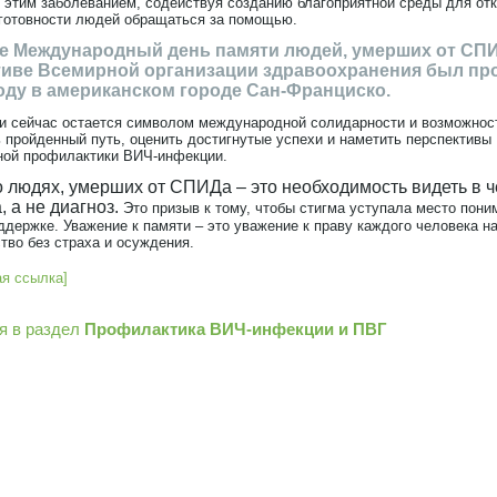
 этим заболеванием, содействуя созданию благоприятной среды для от
 готовности людей обращаться за помощью.
 Международный день памяти людей, умерших от СПИ
иве Всемирной организации здравоохранения был пр
году в американском городе Сан-Франциско.
 и сейчас остается символом международной солидарности и возможнос
 пройденный путь, оценить достигнутые успехи и наметить перспективы
ой профилактики ВИЧ-инфекции.
 людях, умерших от СПИДа – это необходимость видеть в 
, а не диагноз.
Это призыв к тому, чтобы стигма уступала место пони
ддержке. Уважение к памяти – это уважение к праву каждого человека н
тво без страха и осуждения.
ая ссылка]
я в раздел
Профилактика ВИЧ-инфекции и ПВГ