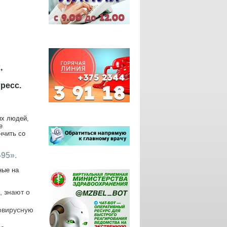
,
ресс.
их людей,
е
нчить со
95».
ные на
, знают о
ровирусную