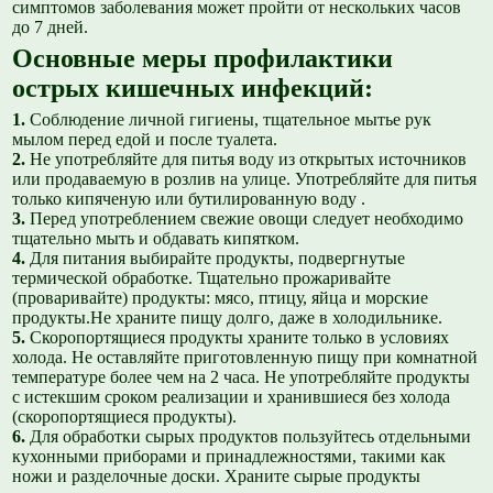
симптомов заболевания может пройти от нескольких часов
до 7 дней.
Основные меры профилактики
острых кишечных инфекций:
1.
Соблюдение личной гигиены, тщательное мытье рук
мылом перед едой и после туалета.
2.
Не употребляйте для питья воду из открытых источников
или продаваемую в розлив на улице. Употребляйте для питья
только кипяченую или бутилированную воду .
3.
Перед употреблением свежие овощи следует необходимо
тщательно мыть и обдавать кипятком.
4.
Для питания выбирайте продукты, подвергнутые
термической обработке. Тщательно прожаривайте
(проваривайте) продукты: мясо, птицу, яйца и морские
продукты.Не храните пищу долго, даже в холодильнике.
5.
Скоропортящиеся продукты храните только в условиях
холода. Не оставляйте приготовленную пищу при комнатной
температуре более чем на 2 часа. Не употребляйте продукты
с истекшим сроком реализации и хранившиеся без холода
(скоропортящиеся продукты).
6.
Для обработки сырых продуктов пользуйтесь отдельными
кухонными приборами и принадлежностями, такими как
ножи и разделочные доски. Храните сырые продукты