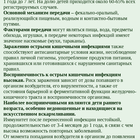
1 года до 7 лет. На долю детей приходится около 60-65% всех
регистрируемых случаев.
Основной механизм передачи –
фекально-оральный,
реализующийся пищевым, водным и контактно-бытовым
путями.
Факторами передачи
могут являться пища, вода, предметы
обихода, игрушки, в передаче некоторых инфекций имеют
значение насекомые (мухи, тараканы).
Заражению острыми кишечными инфекциями
также
способствуют антисанитарные условия жизни, несоблюдение
правил личной гигиены, употребление продуктов питания,
хранившихся или готовившихся с нарушением санитарных
правил.
Восприимчивость к острым кишечным инфекциям
высокая.
Риск заражения зависит от дозы попавшего в
организм возбудителя, его вирулентности, а также от
состояния барьерной и ферментативной функции желудочно-
кишечного тракта и восприимчивости организма.
Наиболее восприимчивыми являются дети раннего
возраста, особенно недоношенные и находящиеся на
искусственном вскармливании.
Иммунитет после перенесенной инфекции нестойкий,
продолжительностью от 3-4 месяцев до 1 года, в связи с чем
высока возможность повторных заболеваний.
От момента попадания возбудителя в организм до появления