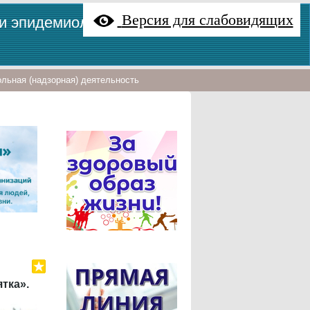
Версия для слабовидящих
 и эпидемиологии"
льная (надзорная) деятельность
тка».