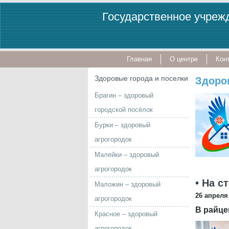
Государственное учрежд
Главная
О центре
Кон
Здоровые города и поселки
Здоро
Брагин – здоровый
городской посёлок
Бурки – здоровый
агрогородок
Малейки – здоровый
агрогородок
• На с
Маложин – здоровый
26 апреля 
агрогородок
В райце
Красное – здоровый
агрогородок