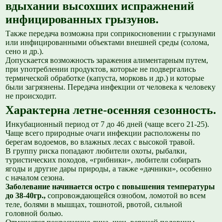
вдыхании высохших испражнений
инфицированных грызунов.
Также передача возможна при соприкосновении с грызунами
или инфицированными объектами внешней среды (солома,
сено и др.).
Допускается возможность заражения алиментарным путем,
при употреблении продуктов, которые не подвергались
термической обработке (капуста, морковь и др.) и которые
были загрязнены. Передача инфекции от человека к человеку
не происходит.
Характерна летне-осенняя сезонность.
Инкубационный период от 7 до 46 дней (чаще всего 21-25).
Чаще всего природные очаги инфекции расположены по
берегам водоемов, во влажных лесах с высокой травой.
В группу риска попадают любители охоты, рыбалки,
туристических походов, «грибники», любители собирать
ягоды и другие дары природы, а также «дачники», особенно
с началом сезона.
Заболевание начинается остро с повышения температуры
до 38-40гр.,
сопровождающейся ознобом, ломотой во всем
теле, болями в мышцах, тошнотой, рвотой, сильной
головной болью.