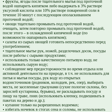
• фрукты, ягоды после тщательного мытья под проточной
водой ошпарить кипятком либо выдержать в 3% растворе
уксусной кислоты или 10% растворе поваренной соли в
течение 10 минут с последующим ополаскиванием
проточной водой;
• овощи тщательно промывать под проточной водой,
очищать, затем повторно промывать под проточной водой,
после этого – в охлажденной кипяченой воде (по
возможности ошпаривать кипятком);
• салаты из сырых овощей готовить непосредственно перед
употреблением;
• тщательное мытье рук, ножей, разделочных досок, посуды
после работы с сырыми продуктами;
• использовать только качественную питьевую воду, не
использовать сырую воду;
• соблюдение мер предосторожности во время отдыха или
активной деятельности на природе, в т.ч. не использовать для
питья и мытья посуды, рук воду из открытых
водоисточников (родников, колодцев, рек, озер), выбирать
места, не заселенные грызунами (сухие пологие склоны, без
зарослей кустарника, бурьяна), не раскладывать посуду и
пищу на траве, пнях (использовать клеенку, подвешивать в
пакетах на дерево и др.);
• купание только на разрешенных водоемах;
• избегать ночевок в стогах сена и соломы, не использовать