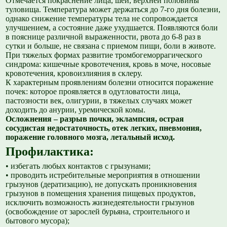
Отмечается покраснение лица, шеи, верхней половины
туловища. Температура может держаться до 7-го дня болезни,
однако снижение температуры тела не сопровождается
улучшением, а состояние даже ухудшается. Появляются боли
в пояснице различной выраженности, рвота до 6-8 раз в
сутки и больше, не связана с приемом пищи, боли в животе.
При тяжелых формах развитие тромбогеморрагического
синдрома: кишечные кровотечения, кровь в моче, носовые
кровотечения, кровоизлияния в склеру.
К характерным проявлениям болезни относится поражение
почек: которое проявляется в одутловатости лица,
пастозности век, олигурии, в тяжелых случаях может
доходить до анурии, уремической комы.
Осложнения – разрыв почки, эклампсия, острая
сосудистая недостаточность, отек легких, пневмония,
поражение головного мозга, летальный исход.
Профилактика:
• избегать любых контактов с грызунами;
• проводить истребительные мероприятия в отношении
грызунов (дератизацию), не допускать проникновения
грызунов в помещения хранения пищевых продуктов,
исключить возможность жизнедеятельности грызунов
(освобождение от зарослей бурьяна, строительного и
бытового мусора);