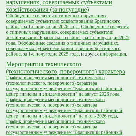
нарушениях, совершаемых субъектами
хозяйствования (за полугодие)
Обобщенные сведения о типичных нарушениях,
совершаемых субъектами хозяйствования Брагинского
района, за 1-е полугодие 2026 года
,
Обобщенные сведения
о типичных нарушениях, совершаемых субъектами
хозяйствования Брагинского района, за 2-е полугодие 2025
года
,
Обобщенные сведения о типичных нарушениях,
совершаемых субъектами хозяйствования Брагинского
района, за 1-е полугодие 2025 года
, и другая
информация
.
Мероприятия технического
(технологического, поверочного) характера
График проведения мероприятий технического
(технологического, поверочного) характера
государственным учреждением "Брагинский районный
центр гигиены и эпидемиологии" на август 2026 года
,
График проведения мероприятий технического
(технологического, поверочного) характера
государственным учреждением "Брагинский районный
центр гигиены и эпидемиологии" на июль 2026 года
,
График проведения мероприятий технического
(технологического, поверочного) характера
государственным учреждением "Брагинский районный