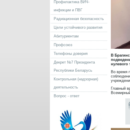
Профилактика ВИЧ-
инфекции и ПВГ
Радиационная безопасность
Цели устойчивого развития
Абитуриентам
Профсоюз
Телефоны доверия
В Брагинс
подведены
Декрет №7 Президента
нулевого 
Республики Беларусь
Во время 
соблюдени
Контрольная (надзорная)
учреждени
деятельность
Главный в
Всемирный
Вопрос - ответ