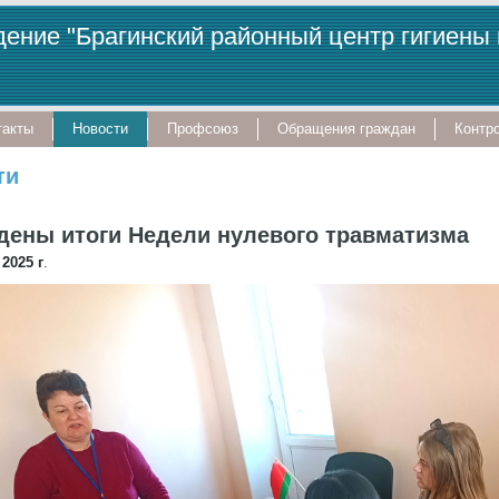
ение "Брагинский районный центр гигиены
такты
Новости
Профсоюз
Обращения граждан
Контро
ти
дены итоги Недели нулевого травматизма
2025 г
.