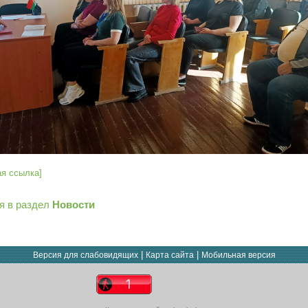
ая ссылка]
я в раздел
Новости
|
|
Версия для слабовидящих
Карта сайта
Мобильная версия