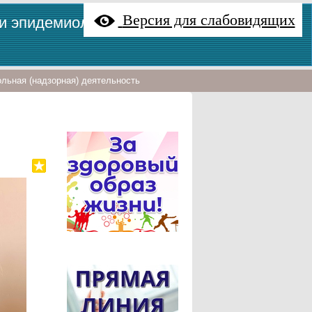
Версия для слабовидящих
 и эпидемиологии"
льная (надзорная) деятельность