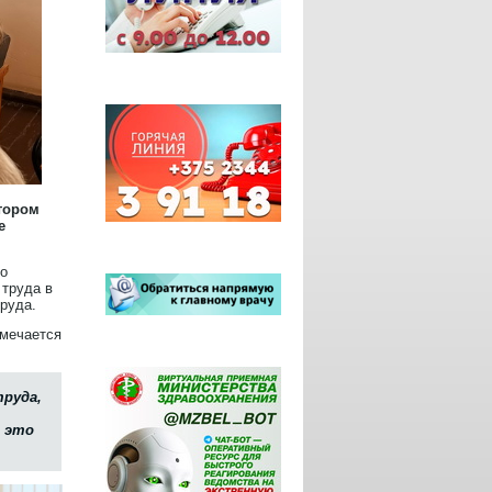
тором
е
но
 труда в
руда.
тмечается
труда,
– это