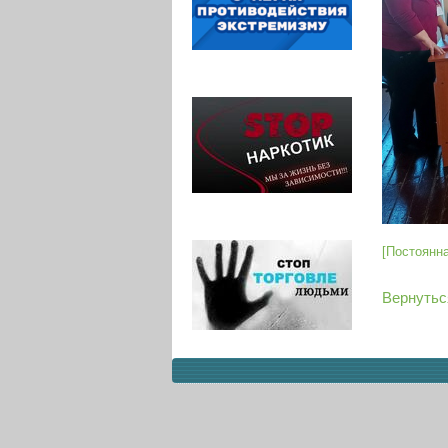
[Постоянн
Вернутьс