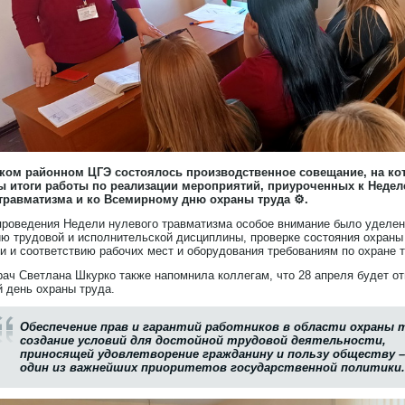
ком районном ЦГЭ состоялось производственное совещание, на ко
 итоги работы по реализации мероприятий, приуроченных к Недел
травматизма и ко Всемирному дню охраны труда ⚙️.
проведения Недели нулевого травматизма особое внимание было уделе
ю трудовой и исполнительской дисциплины, проверке состояния охраны
и и соответствию рабочих мест и оборудования требованиям по охране т
рач Светлана Шкурко также напомнила коллегам, что 28 апреля будет о
 день охраны труда.
Обеспечение прав и гарантий работников в области охраны 
создание условий для достойной трудовой деятельности,
приносящей удовлетворение гражданину и пользу обществу 
один из важнейших приоритетов государственной политики.