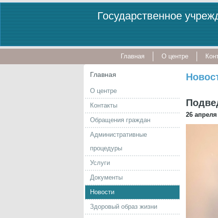
Государственное учрежд
Главная
О центре
Кон
Главная
Новос
О центре
Подве
Контакты
26 апреля 
Обращения граждан
Административные
процедуры
Услуги
Документы
Новости
Здоровый образ жизни