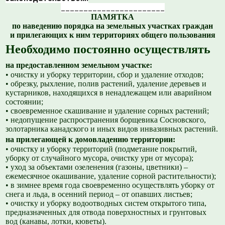
_______________________
ПАМЯТКА
по наведению порядка на земельных участках граждан
и прилегающих к ним территориях общего пользования
Необходимо постоянно осуществлять
на предоставленном земельном участке:
• очистку и уборку территории, сбор и удаление отходов;
• обрезку, рыхление, полив растений, удаление деревьев и
кустарников, находящихся в ненадлежащем или аварийном
состоянии;
• своевременное скашивание и удаление сорных растений;
• недопущение распространения борщевика Сосновского,
золотарника канадского и иных видов инвазивных растений.
на прилегающей к домовладению территории:
• очистку и уборку территорий (подметание покрытий,
уборку от случайного мусора, очистку урн от мусора);
• уход за объектами озеленения (газоны, цветники) –
ежемесячное окашивание, удаление сорной растительности);
• в зимнее время года своевременно осуществлять уборку от
снега и льда, в осенний период – от опавших листьев;
• очистку и уборку водоотводных систем открытого типа,
предназначенных для отвода поверхностных и грунтовых
вод (канавы, лотки, кюветы).