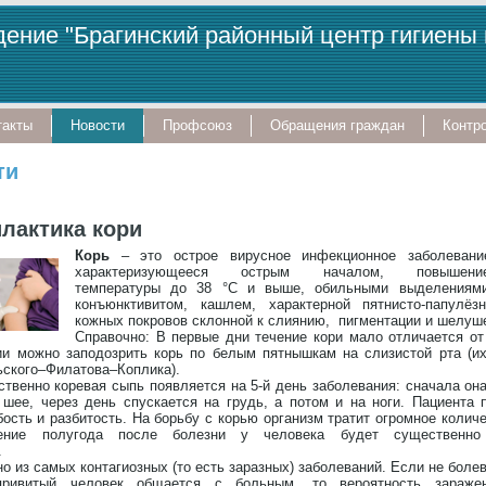
ение "Брагинский районный центр гигиены
такты
Новости
Профсоюз
Обращения граждан
Контро
ти
лактика кори
Корь
– это острое вирусное инфекционное заболевани
характеризующееся острым началом, повышени
температуры до 38 °С и выше, обильными выделениями
конъюнктивитом, кашлем, характерной пятнисто-папулё
кожных покровов склонной к слиянию, пигментации и шелуш
Справочно: В первые дни течение кори мало отличается о
ии можно заподозрить корь по белым пятнышкам на слизистой рта (и
ьского–Филатова–Коплика).
твенно коревая сыпь появляется на 5-й день заболевания: сначала она
 шее, через день спускается на грудь, а потом и на ноги. Пациента 
ость и разбитость. На борьбу с корью организм тратит огромное колич
ние полугода после болезни у человека будет существенно
тет.
но из самых контагиозных (то есть заразных) заболеваний. Если не бол
ривитый человек общается с больным, то вероятность зараже