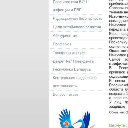
Профилактика ВИЧ-
приближает
Справочно
инфекции и ПВГ
течение не
Источник
Радиационная безопасность
последние
Наиболее 
Цели устойчивого развития
передача в
Корь пер
Абитуриентам
происходи
Поскольк
Профсоюз
солнечног
Опасност
Телефоны доверия
Наиболее р
Самое э
Декрет №7 Президента
профилак
В Респуб
Республики Беларусь
прививок
содержаще
Контрольная (надзорная)
В связи 
Российско
деятельность
области б
возрасте 
Вопрос - ответ
о перенес
У лиц, п
защищает 
Обновлено 2
Вернутьс