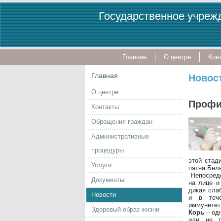
Государственное учрежд
Главная
О центре
Кон
Главная
Новос
О центре
Профи
Контакты
Обращения граждан
Административные
процедуры
этой стад
Услуги
пятна Бел
Непосредс
Документы
на лице и
дикая слаб
Новости
и в тече
иммуни
Здоровый образ жизни
Корь
– од
или не п