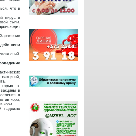
ься, что в
й вирус в
евой сыпи.
происходит
Заражение
действием
ложнений.
роведение
ктических
вакциной,
та.
и корью в
 вакцины в
аселения в
отив кори,
в кори.
й надежно