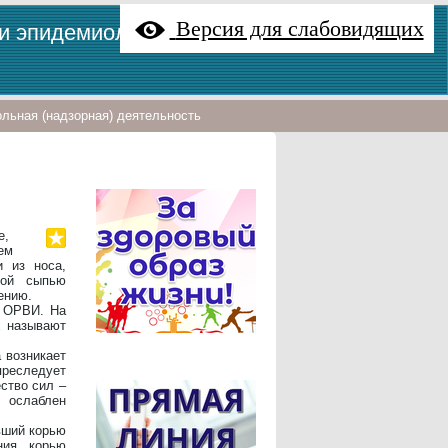
Версия для слабовидящих
 и эпидемиологии"
льная (надзорная) деятельность
е,
ем
 из носа,
зной сыпью
ению.
т ОРВИ. На
х называют
 возникает
преследует
ество сил –
 ослаблен
евший корью
ния корью