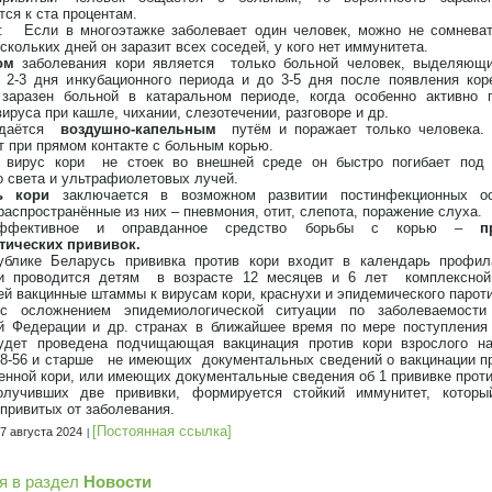
ся к ста процентам.
: Если в многоэтажке заболевает один человек, можно не сомневат
скольких дней он заразит всех соседей, у кого нет иммунитета.
ом
заболевания кори является только больной человек, выделяющи
 2-3 дня инкубационного периода и до 3-5 дня после появления кор
заразен больной в катаральном периоде, когда особенно активно 
ируса при кашле, чихании, слезотечении, разговоре и др.
едаётся
воздушно-капельным
путём и поражает только человека. 
т при прямом контакте с больным корью.
у вирус кори не стоек во внешней среде он быстро погибает под 
о света и ультрафиолетовых лучей.
ь кори
заключается в возможном развитии постинфекционных ос
аспространённые из них – пневмония, отит, слепота, поражение слуха.
ффективное и оправданное средство борьбы с корью –
п
тических прививок.
лике Беларусь прививка против кори входит в календарь профила
 и проводится детям в возрасте 12 месяцев и 6 лет комплексной 
й вакцинные штаммы к вирусам кори, краснухи и эпидемического пароти
с осложнением эпидемиологической ситуации по заболеваемост
й Федерации и др. странах в ближайшее время по мере поступления
удет проведена подчищающая вакцинация против кори взрослого н
18-56 и старше не имеющих документальных сведений о вакцинации пр
енной кори, или имеющих документальные сведения об 1 прививке проти
олучивших две прививки, формируется стойкий иммунитет, которы
привитых от заболевания.
[Постоянная ссылка]
7 августа 2024
я в раздел
Новости