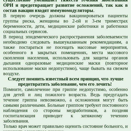
ОРИ и предотвращает развитие осложнений, так как в
состав вакцин входят иммуномодуляторы
.
В первую очередь должны вакцинироваться пациенты
группы риска, женщины во 2-ой и 3-ем триместрах
беременности, дети, медицинские работники и работники
социальных сервисов.
В период эпидемического распространения заболеваемости
необходимо следовать вышеуказанным рекомендациям, а
также постараться не посещать массовые мероприятия,
особенного в закрытых помещениях, места массового
скопления населения, использовать для защиты органов
дыхания одноразовые медицинские маски (повторное
использование маски недопустимо), чаще бывать на свежем
воздухе.
Следует помнить известный всем принцип, что лучше
предотвратить заболевание, чем его лечить!
Помните, самолечение при гриппе недопустимо, особенно
для детей и лиц пожилого возраста. Ведь предугадать
течение гриппа невозможно, а осложнения могут быть
самыми различными. Больные гриппом требуют постоянного
наблюдения со стороны медработников, а поздняя
госпитализация приводит к затяжному течению
заболевания.
Только врач может правильно оценить состояние больного, и