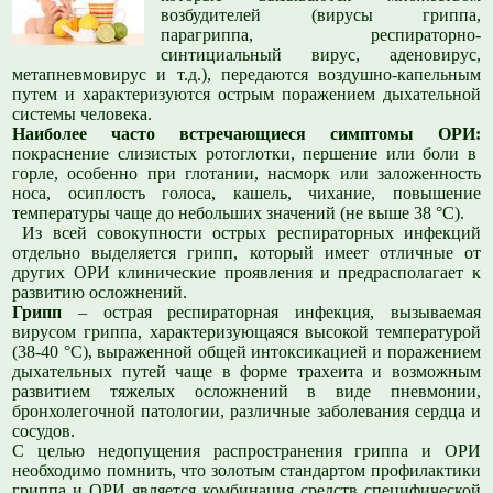
возбудителей (вирусы гриппа,
парагриппа, респираторно-
синтициальный вирус, аденовирус,
метапневмовирус и т.д.), передаются воздушно-капельным
путем и характеризуются острым поражением дыхательной
системы человека.
Наиболее часто встречающиеся симптомы ОРИ:
покраснение слизистых ротоглотки, першение или боли в
горле, особенно при глотании, насморк или заложенность
носа, осиплость голоса, кашель, чихание, повышение
температуры чаще до небольших значений (не выше 38 °С).
Из всей совокупности острых респираторных инфекций
отдельно выделяется грипп, который имеет отличные от
других ОРИ клинические проявления и предрасполагает к
развитию осложнений.
Грипп
– острая респираторная инфекция, вызываемая
вирусом гриппа, характеризующаяся высокой температурой
(38-40 °С), выраженной общей интоксикацией и поражением
дыхательных путей чаще в форме трахеита и возможным
развитием тяжелых осложнений в виде пневмонии,
бронхолегочной патологии, различные заболевания сердца и
сосудов.
С целью недопущения распространения гриппа и ОРИ
необходимо помнить, что золотым стандартом профилактики
гриппа и ОРИ является комбинация средств специфической