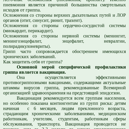
пневмония является причиной большинства смертельных
исходов от гриппа.
Осложнения со стороны верхних дыхательных путей и ЛОР
органов (отит, синусит, ринит, трахеит).
Осложнения со стороны сердечно-сосудистой системы
(миокардит, перикардит).
Осложнения со стороны нервной системы (менингит,
менингоэнцефалит, энцефалит, невралгии,
полирадикулоневриты).
Грипп часто сопровождается обострением имеющихся
хронических заболеваний.
Как защитить себя от гриппа?
Основной мерой специфической профилактики
гриппа является вакцинация.
Она осуществляется эффективными
противогриппозными вакцинами, содержащими актуальные
штаммы вирусов гриппа, рекомендованные Всемирной
организацией здравоохранения на предстоящий эпидсезон.
Вакцинация рекомендуется всем группам населения,
но особенно показана контингентам из групп риска: детям
начиная с 6 месяцев, людям преклонного возраста,
страдающим хроническими заболеваниями, медицинским
работникам, учителям, студентам, работникам сферы
обслуживания, транспорта. Вакцинация проводится не