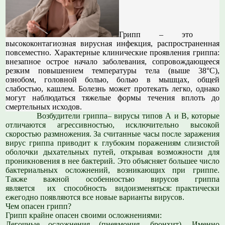
Грипп
– это
высококонтагиозная вирусная инфекция, распространенная
повсеместно. Характерные клинические проявления гриппа:
внезапное острое начало заболевания, сопровождающееся
резким повышением температуры тела (выше 38°С),
ознобом, головной болью, болью в мышцах, общей
слабостью, кашлем. Болезнь может протекать легко, однако
могут наблюдаться тяжелые формы течения вплоть до
смертельных исходов.
Возбудители гриппа– вирусы типов А и В, которые
отличаются агрессивностью, исключительно высокой
скоростью размножения. За считанные часы после заражения
вирус гриппа приводит к глубоким поражениям слизистой
оболочки дыхательных путей, открывая возможности для
проникновения в нее бактерий. Это объясняет большее число
бактериальных осложнений, возникающих при гриппе.
Также важной особенностью вирусов гриппа
является их способность видоизменяться: практически
ежегодно появляются все новые варианты вирусов.
Чем опасен грипп?
Грипп крайне опасен своими осложнениями:
Легочные осложнения (пневмония, бронхит). Именно