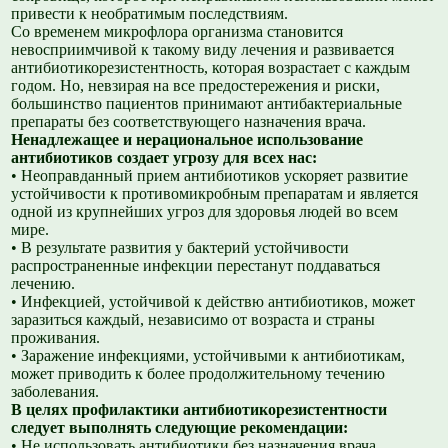
привести к необратимым последствиям.
Со временем микрофлора организма становится
невосприимчивой к такому виду лечения и развивается
антибиотикорезистентность, которая возрастает с каждым
годом. Но, невзирая на все предостережения и риски,
большинство пациентов принимают антибактериальные
препараты без соответствующего назначения врача.
Ненадлежащее и нерациональное использование
антибиотиков создает угрозу для всех нас:
• Неоправданный прием антибиотиков ускоряет развитие
устойчивости к противомикробным препаратам и является
одной из крупнейших угроз для здоровья людей во всем
мире.
• В результате развития у бактерий устойчивости
распространенные инфекции перестанут поддаваться
лечению.
• Инфекцией, устойчивой к действю антибиотиков, может
заразиться каждый, независимо от возраста и страны
проживания.
• Заражение инфекциями, устойчивыми к антибиотикам,
может приводить к более продолжительному течению
заболевания.
В целях профилактики антибиотикорезистентности
следует выполнять следующие рекомендации:
• Не использовать антибиотики без назначения врача.